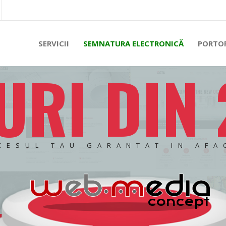
SERVICII
SEMNATURA ELECTRONICĂ
PORTO
URI DIN
CESUL TAU GARANTAT IN AFA
c
o
n
c
e
p
t